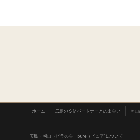
ホーム
広島のＳＭパートナーとの出会い
岡山
広島・岡山トビラの会 pure（ピュア)について